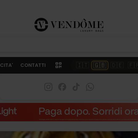
🇮🇹
🇬🇧
🇩🇪
🇫
CITA'
CONTATTI