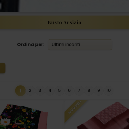
Busto Arsizio
Ordina per:
1
2
3
4
5
6
7
8
9
10
NUOVO!